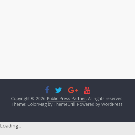
Copyright © 2026
Public Press Partner
. All rights reserved.
Theme: ColorMag by
ThemeGrill
. Powered by
WordPress
.
Loading...