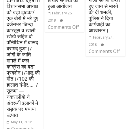
CHhattisgarh
विचार संगोष्ठी का
गाली गलौज करते
विधानसभा अध्यक्ष
हुआ आयोजन
हुए जान से मारने
को बड़ा झटका/
की दी धमकी,
February 26,
एक बोरी में भरे हुए
पुलिस ने दिया
2019
दर्जनभर जिन्दा
कार्यवाही का
Comments Off
कारतूस व खाली
आश्वासन।
खोखे सहित दो
February 24,
पॉलीथिन में बारूद
2018
बरामद हुआ।/
Comments Off
जोगी के जाति
मामले में कल
कांग्रेस का बड़ा
प्रदर्शन।/भालू की
मौत।/102 की
हालात गंभीर….. /
सुकमा —
नकसलीयो ने
अंदरूनी इलाक़ों मे
सड़क पर मचाया
उत्पात
May 11, 2016
Comments