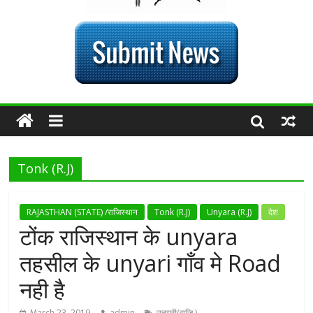
Tonk (R.J)
RAJASTHAN (STATE) /राजिस्थान
Tonk (R.J)
Unyara (R.J)
देश
टोंक राजिस्थान के unyara
तहसील के unyari गाँव मे Road
नही है
March 23, 2019
admin
उनयरी(राजि.)