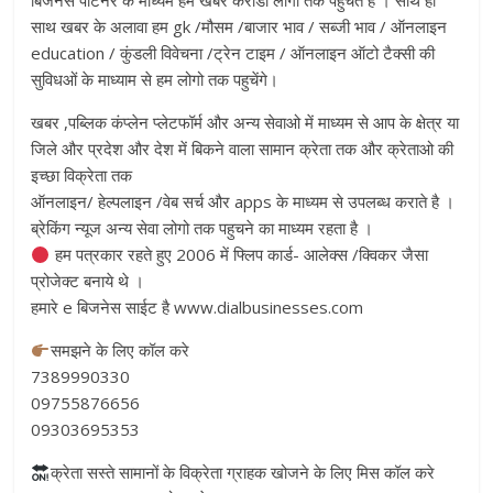
बिजनेस पार्टनर के माध्यम हम खबर करोडो लोगो तक पहुचते है । साथ ही
साथ खबर के अलावा हम gk /मौसम /बाजार भाव / सब्जी भाव / ऑनलाइन
education / कुंडली विवेचना /ट्रेन टाइम / ऑनलाइन ऑटो टैक्सी की
सुविधओं के माध्याम से हम लोगो तक पहुचेंगे।
खबर ,पब्लिक कंप्लेन प्लेटफॉर्म और अन्य सेवाओ में माध्यम से आप के क्षेत्र या
जिले और प्रदेश और देश में बिकने वाला सामान क्रेता तक और क्रेताओ की
इच्छा विक्रेता तक
ऑनलाइन/ हेल्पलाइन /वेब सर्च और apps के माध्यम से उपलब्ध कराते है ।
ब्रेकिंग न्यूज अन्य सेवा लोगो तक पहुचने का माध्यम रहता है ।
हम पत्रकार रहते हुए 2006 में फ्लिप कार्ड- आलेक्स /क्विकर जैसा
प्रोजेक्ट बनाये थे ।
हमारे e बिजनेस साईट है www.dialbusinesses.com
समझने के लिए कॉल करे
7389990330
09755876656
09303695353
क्रेता सस्ते सामानों के विक्रेता ग्राहक खोजने के लिए मिस कॉल करे