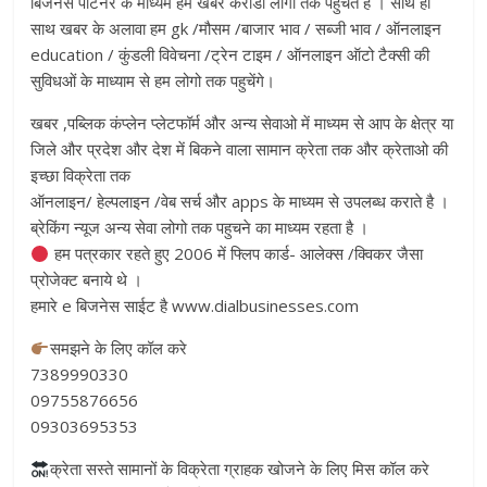
बिजनेस पार्टनर के माध्यम हम खबर करोडो लोगो तक पहुचते है । साथ ही
साथ खबर के अलावा हम gk /मौसम /बाजार भाव / सब्जी भाव / ऑनलाइन
education / कुंडली विवेचना /ट्रेन टाइम / ऑनलाइन ऑटो टैक्सी की
सुविधओं के माध्याम से हम लोगो तक पहुचेंगे।
खबर ,पब्लिक कंप्लेन प्लेटफॉर्म और अन्य सेवाओ में माध्यम से आप के क्षेत्र या
जिले और प्रदेश और देश में बिकने वाला सामान क्रेता तक और क्रेताओ की
इच्छा विक्रेता तक
ऑनलाइन/ हेल्पलाइन /वेब सर्च और apps के माध्यम से उपलब्ध कराते है ।
ब्रेकिंग न्यूज अन्य सेवा लोगो तक पहुचने का माध्यम रहता है ।
हम पत्रकार रहते हुए 2006 में फ्लिप कार्ड- आलेक्स /क्विकर जैसा
प्रोजेक्ट बनाये थे ।
हमारे e बिजनेस साईट है www.dialbusinesses.com
समझने के लिए कॉल करे
7389990330
09755876656
09303695353
क्रेता सस्ते सामानों के विक्रेता ग्राहक खोजने के लिए मिस कॉल करे