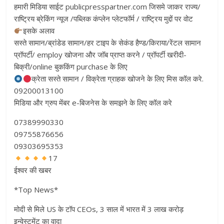
हमारी मिडिया साईट publicpresspartner.com जिसमे जाकर राज्य/
राष्ट्रिय ब्रेकिंग न्यूज /पब्लिक कंप्लेन प्लेटफॉर्म / राष्ट्रिय मुद्दों पर वोट
इसके अलाव
सस्ते सामान/ब्रांडेड सामान/हर टाइप के सेकंड हैण्ड/किराया/रेंटल सामान
प्रॉपर्टी/ employ खोजना और जॉब प्राप्त करने / प्रॉपर्टी खरीदी-
बिक्री/online बुककिंग purchase के लिए
क्रेता सस्ते सामान / विक्रेता ग्राहक खोजने के लिए मिस कॉल करे.
09200013100
मिडिया और ग्रुप मेंबर e-बिजनेस के समझने के लिए कॉल करे
07389990330
09755876656
09303695353
17
ईश्वर की खबर
*Top News*
मोदी से मिले US के टॉप CEOs, 3 साल में भारत में 3 लाख करोड़
इन्वेस्टमेंट का वादा