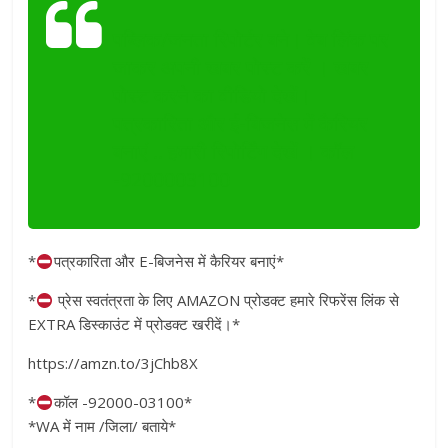
पब्लिक/जनता रिपोर्टर बने। वेब लिंक पर
जाकर अपनी खबर पोस्ट करें । खबर
पोस्ट करने का वीडियो देखें।
पत्रकारिता और ई-बिजनेस में कैरियर
बनाएं .. हमारी रिपोर्टिंग देखें । कॉल
-9200003100
*
पत्रकारिता और E-बिजनेस में कैरियर बनाएं*
*
प्रेस स्वतंत्रता के लिए AMAZON प्रोडक्ट हमारे रिफरेंस लिंक से
EXTRA डिस्काउंट में प्रोडक्ट खरीदें।*
https://amzn.to/3jChb8X
*
कॉल -92000-03100*
*WA में नाम /जिला/ बताये*