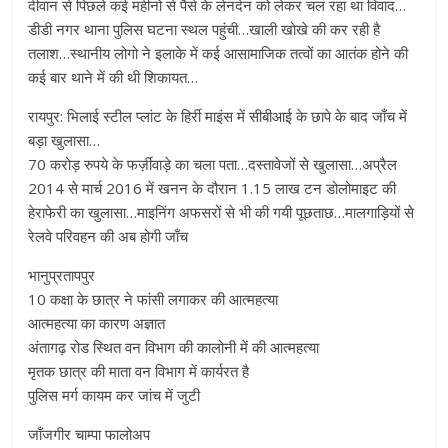
दीवान से पिछले कई महीनो से पैसे के लेनदेन को लेकर चल रहा था विवाद…
डीडी नगर थाना पुलिस घटना स्थल पहुंची…खाली खोखे की कर रही है
तलाश…स्थानीय लोगो ने इलाके में कई आसामाजिक तत्वों का आतंक होने की
कई बार थाने में की थी शिकायत…
रायपुर: भिलाई स्टील प्लांट के हिर्री माइंस में सीबीआई के छापे के बाद जाँच में
बड़ा खुलासा…
70 करोड़ रुपये के फर्ज़ीवाड़े का चला पता…दस्तावेजों से खुलासा…अप्रैल
2014 से मार्च 2016 में खनन के दौरान 1.15 लाख टन डोलोमाइट की
हेराफेरी का खुलासा…माइनिंग अफसरों से भी की गयी पूछताछ…मालगाड़ियों से
रेलवे परिवहन की अब होगी जाँच
भानुप्रतापपुर
10 कक्षा के छात्र ने फांसी लगाकर की आत्महत्या
आत्महत्या का कारण अज्ञात
अंतागढ़ रोड स्थित वन विभाग की कालोनी में की आत्महत्या
मृतक छात्र की माता वन विभाग में कार्यरत है
पुलिस मर्ग कायम कर जांच में जुटी
जाँजगीर चाम्पा फालोअप