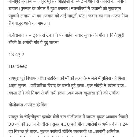
बीजापुर ब्रेकिंग-बीजापुर प्रेसर आईईडी के चपेट में आने से कोबरा का जवान
घायल।पुस्नार के जंगल मै हुआ ब्लास्ट।नक्सलियों ने जवानो को नुकसान
पंहुचाने लगाया था बम।जवान को आई मामूली चोट।जवान का नाम अरुण मिंज
हैं गंगालूर थाने का मामला।
बलौदाबाजार – ट्रक से टकराने पर बाईक सवार युवक की मौत । गिरौदपुरी
चौकी के अमोदी गांव पे हुई घटना
18 cg 2
Hardeep
रायपुर: पूर्व विधायक शिव डहरिया की माँ की हत्या के मामले में पुलिस को मिला
अहम सुराग….पारिवारिक विवाद के चलते हुई हत्या…एक संदेही ने खोला राज…
बदला लेने की नियत से की गयी हत्या…अब जल्द खुलासा होने की उम्मीद
गोलीकांड अपडेट ब्रेकिंग
रायपुर के रोहिनीपुरम इलाके बीती रात गोलीकांड में घायल युवक आकाश तिवारी
30 वर्ष की इलाज के दौरान सुबह 4.30 बजे मौत…आरोपी अभिषेक दीवान 24
वर्ष गिरफ्त से बाहर…मृतक प्रॉपर्टी डीलिंग व्यवसायी था…आरोपी अभिषेक