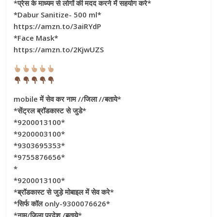
*प्रेस के माध्यम से लोगों की मदद करने में सहयोग करे*
*Dabur Sanitize- 500 ml*
https://amzn.to/3aiRYdP
*Face Mask*
https://amzn.to/2KjwUZS
mobile में सेव कर नाम //जिला //बताये*
*सेंट्रल ब्रॉडकास्ट से जुडे*
*9200013100*
*9200003100*
*9303695353*
*9755876656*
*
*9200013100*
*ब्रॉडकास्ट से जुड़े मोबाइल में सेव करे*
*सिर्फ कॉल only-9300076626*
*नाम/जिला प्रदेश /बताये*