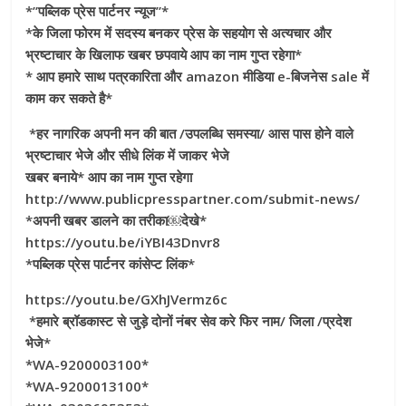
*”पब्लिक प्रेस पार्टनर न्यूज”*
*के जिला फोरम में सदस्य बनकर प्रेस के सहयोग से अत्यचार और
भ्रष्टाचार के खिलाफ खबर छपवाये आप का नाम गुप्त रहेगा*
* आप हमारे साथ पत्रकारिता और amazon मीडिया e-बिजनेस sale में
काम कर सकते है*
*हर नागरिक अपनी मन की बात /उपलब्धि समस्या/ आस पास होने वाले
भ्रष्टाचार भेजे और सीधे लिंक में जाकर भेजे
खबर बनाये* आप का नाम गुप्त रहेगा
http://www.publicpresspartner.com/submit-news/
*अपनी खबर डालने का तरीका￼देखे*
https://youtu.be/iYBI43Dnvr8
*पब्लिक प्रेस पार्टनर कांसेप्ट लिंक*
https://youtu.be/GXhJVermz6c
*हमारे ब्रॉडकास्ट से जुड़े दोनों नंबर सेव करे फिर नाम/ जिला /प्रदेश
भेजे*
*WA-9200003100*
*WA-9200013100*