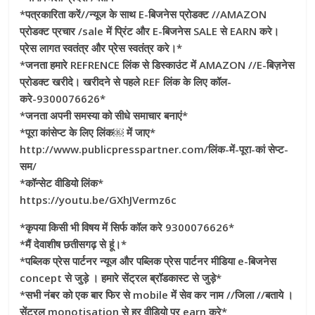
*पत्रकारिता करें//न्यूज के साथ E-बिजनेस प्रोडक्ट //AMAZON
प्रोडक्ट प्रचार /sale में प्रिंट और E-बिजनेस SALE से EARN करे।
प्रेस लागत स्वतंत्र और प्रेस स्वतंत्र करे।*
*जनता हमारे REFRENCE लिंक से डिस्काउंट में AMAZON //E-बिज़नेस
प्रोडक्ट खरीदे। खरीदने से पहले REF लिंक के लिए कॉल-
करे-9300076626*
*जनता अपनी समस्या को सीधे समाचार बनाएं*
*पूरा कांसेप्ट के लिए लिंक￼ में जाए*
http://www.publicpresspartner.com/लिंक-में-पूरा-कां सेप्ट-
सम/
*कॉन्सेट वीडियो लिंक*
https://youtu.be/GXhJVermz6c
*कृपया किसी भी विषय में सिर्फ कॉल करे 9300076626*
*मैं देवाशीष छतीसगढ़ से हूं।*
*पब्लिक प्रेस पार्टनर न्यूज और पब्लिक प्रेस पार्टनर मीडिया e-बिजनेस
concept से जुड़े । हमारे सेंट्रल ब्रॉडकास्ट से जुड़े*
*सभी नंबर को एक बार फिर से mobile में सेव कर नाम //जिला //बताये ।
सेंट्रल monotisation से हर वीडियो पर earn करे*