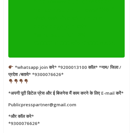
http://www.publicpresspart
ner.com/submit-news/ लिंक में
जाकर खबर पोस्ट कर* / *face
book page join करे*
*whatsapp join करे
92000131000 कॉल 9300076626
*whatsapp join करे* *9200013100 कॉल* *नाम/ जिला /
प्रदेश /बताये* *9300076626*
*अपनी पूरी डिटेल प्रेस और ई बिजनेस मैं काम करने के लिए E-mail करें*
Publicpresspartner@gmail.com
*और कॉल करे*
*9300076626*