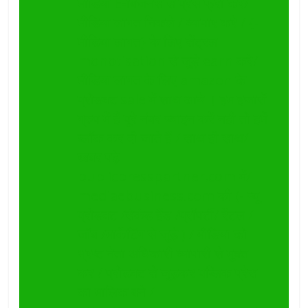
मीडिया E-बिजनेस से प्रेस फ्री करे/
मीडिया लागत निकले / व्यापार करे / {-
मीडिया लागत} के लिए सेंट्रल
monotisation से जुड़े earn करे/
मीडिया लागत के लिए amazon के
प्रोडक्ट sale में साथ आये । हम हजारों
ग्रुप में हैं पूरे नंबर ज्वाइन करें नही तो हमें
ब्लॉक कर दी जाते हैं / साथ ही साथ/
खबर पढ़े
publicpresspartner.com में/
mediaebusiness.com की (- न्यू
प्रोडक्ट /सेकंड हैंड /प्रॉपर्टी/ रेंटल /
जॉब /मार्केटिंग से जुड़े ) / मीडिया को
भ्रष्ट नेता अधिकारी व्यापारी से मुक्त
कर / प्रोडक्ट से जुड़कर पब्लिक प्रेस
का मालिक बने /