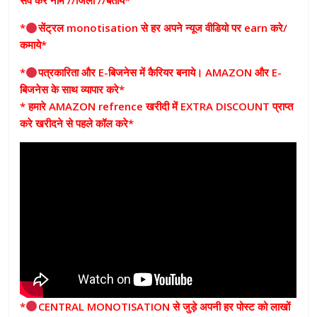
सेव कर नाम //जिला //बताये*
*
सेंट्रल monotisation से हर अपने न्यूज वीडियो पर earn करे/
कमाये*
*
पत्रकारिता और E-बिजनेस में कैरियर बनाये। AMAZON और E-
बिजनेस के साथ व्यापार करे*
* हमारे AMAZON refrence खरीदी में EXTRA DISCOUNT प्राप्त
करे खरीदने से पहले कॉल करे*
*
CENTRAL MONOTISATION से जुड़े अपनी हर पोस्ट को लाखों