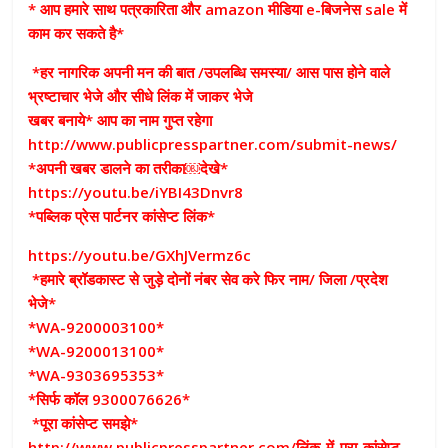
* आप हमारे साथ पत्रकारिता और amazon मीडिया e-बिजनेस sale में
काम कर सकते है*
*हर नागरिक अपनी मन की बात /उपलब्धि समस्या/ आस पास होने वाले
भ्रष्टाचार भेजे और सीधे लिंक में जाकर भेजे
खबर बनाये* आप का नाम गुप्त रहेगा
http://www.publicpresspartner.com/submit-news/
*अपनी खबर डालने का तरीका￼देखे*
https://youtu.be/iYBI43Dnvr8
*पब्लिक प्रेस पार्टनर कांसेप्ट लिंक*
https://youtu.be/GXhJVermz6c
*हमारे ब्रॉडकास्ट से जुड़े दोनों नंबर सेव करे फिर नाम/ जिला /प्रदेश
भेजे*
*WA-9200003100*
*WA-9200013100*
*WA-9303695353*
*सिर्फ कॉल 9300076626*
*पूरा कांसेप्ट समझे*
http://www.publicpresspartner.com/लिंक-में-पूरा-कांसेप्ट-