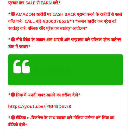
प्रचार कर SALE से EARN करे*
*
AMAZON खरीदी पर CASH BACK प्राप्त करने के खरीदी से पहले
कॉल करे- CALL करे-9300076626* ! *समान ख़रीद कर प्रेस को
स्वतंत्र करे! पब्लिक और प्रेस का स्वतंत्रा आंदोलन*
*
नीचे लिंक के जाकर आम आदमी और पत्रकार करे पब्लिक प्रेस पार्टनर
डॉट में जाकर*
Submit News
*
लिंक में अपनी खबर डालने का तरीका देखे*
https://youtu.be/iYBI43Dnvr8
*
मीडिया e-बिजनेस के साथ व्यापार करे मीडिया पार्टनर बने लिंक का
वीडियो देखें*