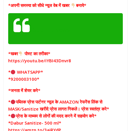
*अपनी समस्या को सीधे न्यूज वेब में खबर
बनाये*
Submit News
*खबर
पोस्ट का तरीका*
https://youtu.be/iYBI43Dnvr8
*
WHATSAPP*
*9200003100*
*जनता में शेयर करे*
*
पब्लिक प्रेस पार्टनर न्यूज के AMAZON रेफरेंस लिंक से
MASK/Sanitize खरीदे प्रेस लागत निकले। प्रेस स्वतंत्र करे*
*
प्रेस के माध्यम से लोगों की मदद करने में सहयोग करे*
*Dabur Sanitize- 500 ml*
https://amzn.to/3aiRYdP