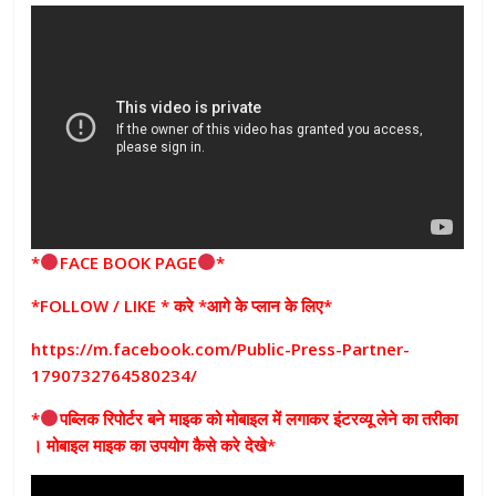
*
FACE BOOK PAGE
*
*FOLLOW / LIKE * करे *आगे के प्लान के लिए*
https://m.facebook.com/Public-Press-Partner-
1790732764580234/
*
पब्लिक रिपोर्टर बने माइक को मोबाइल में लगाकर इंटरव्यू लेने का तरीका
। मोबाइल माइक का उपयोग कैसे करे देखे*