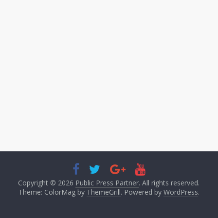
Copyright © 2026
Public Press Partner
. All rights reserved.
Theme: ColorMag by
ThemeGrill
. Powered by
WordPress
.