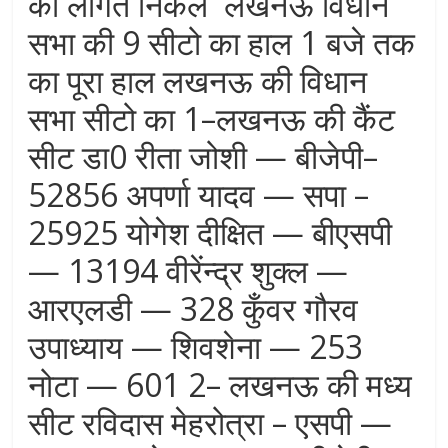
की लागत निकले लखनऊ विधान
सभा की 9 सीटो का हाल 1 बजे तक
का पूरा हाल लखनऊ की विधान
सभा सीटो का 1–लखनऊ की कैंट
सीट डा0 रीता जोशी — बीजेपी–
52856 अपर्णा यादव — सपा –
25925 योगेश दीक्षित — बीएसपी
— 13194 वीरेंन्द्र शुक्ल —
आरएलडी — 328 कुँवर गौरव
उपाध्याय — शिवशेना — 253
नोटा — 601 2– लखनऊ की मध्य
सीट रविदास मेहरोत्रा – एसपी —