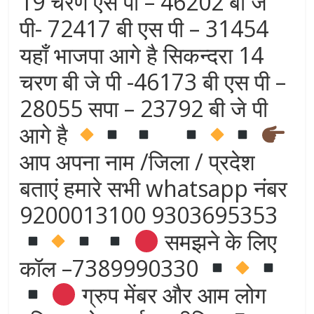
19 चरण एस पी – 46202 बी जे
पी- 72417 बी एस पी – 31454
यहाँ भाजपा आगे है सिकन्दरा 14
चरण बी जे पी -46173 बी एस पी –
28055 सपा – 23792 बी जे पी
आगे है
आप अपना नाम /जिला / प्रदेश
बताएं हमारे सभी whatsapp नंबर
9200013100 9303695353
समझने के लिए
कॉल –7389990330
ग्रुप मेंबर और आम लोग