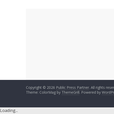
Copyright © 2026
Public Press Partner
. All rights rese
Theme: ColorMag by
ThemeGrill
. Powered by
WordPr
Loading...