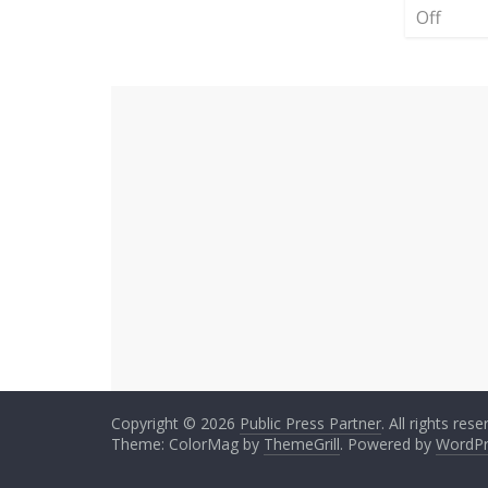
Off
Copyright © 2026
Public Press Partner
. All rights rese
Theme: ColorMag by
ThemeGrill
. Powered by
WordPr