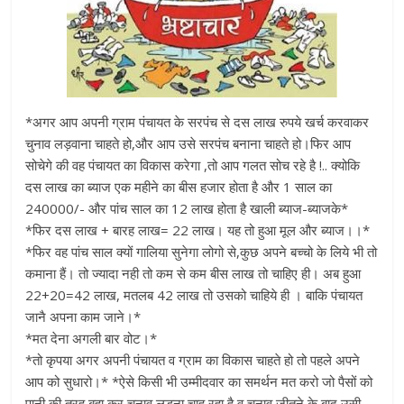
*अगर आप अपनी ग्राम पंचायत के सरपंच से दस लाख रुपये खर्च करवाकर
चुनाव लड़वाना चाहते हो,और आप उसे सरपंच बनाना चाहते हो।फिर आप
सोचेगे की वह पंचायत का विकास करेगा ,तो आप गलत सोच रहे है !.. क्योकि
दस लाख का ब्याज एक महीने का बीस हजार होता है और 1 साल का
240000/- और पांच साल का 12 लाख होता है खाली ब्याज-ब्याजके*
*फिर दस लाख + बारह लाख= 22 लाख। यह तो हुआ मूल और ब्याज।।*
*फिर वह पांच साल क्यों गालिया सुनेगा लोगो से,कुछ अपने बच्चो के लिये भी तो
कमाना हैं। तो ज्यादा नही तो कम से कम बीस लाख तो चाहिए ही। अब हुआ
22+20=42 लाख, मतलब 42 लाख तो उसको चाहिये ही । बाकि पंचायत
जानै अपना काम जाने।*
*मत देना अगली बार वोट।*
*तो कृपया अगर अपनी पंचायत व ग्राम का विकास चाहते हो तो पहले अपने
आप को सुधारो।* *ऐसे किसी भी उम्मीदवार का समर्थन मत करो जो पैसों को
पानी की तरह बहा कर चुनाव लड़ना चाह रहा है व चुनाव जीतने के बाद उसी