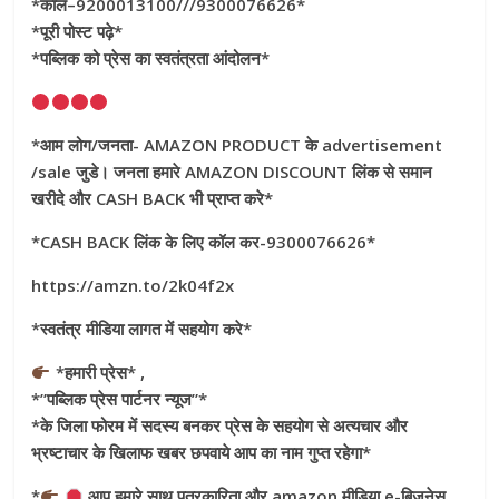
*कॉल–9200013100///9300076626*
*पूरी पोस्ट पढ़े*
*पब्लिक को प्रेस का स्वतंत्रता आंदोलन*
*आम लोग/जनता- AMAZON PRODUCT के advertisement
/sale जुडे। जनता हमारे AMAZON DISCOUNT लिंक से समान
खरीदे और CASH BACK भी प्राप्त करे*
*CASH BACK लिंक के लिए कॉल कर-9300076626*
https://amzn.to/2k04f2x
*स्वतंत्र मीडिया लागत में सहयोग करे*
*हमारी प्रेस* ,
*”पब्लिक प्रेस पार्टनर न्यूज”*
*के जिला फोरम में सदस्य बनकर प्रेस के सहयोग से अत्यचार और
भ्रष्टाचार के खिलाफ खबर छपवाये आप का नाम गुप्त रहेगा*
*
आप हमारे साथ पत्रकारिता और amazon मीडिया e-बिजनेस