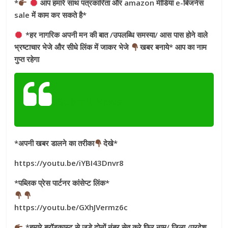
*
आप हमारे साथ पत्रकारिता और amazon मीडिया e-बिजनेस
sale में काम कर सकते है*
*हर नागरिक अपनी मन की बात /उपलब्धि समस्या/ आस पास होने वाले
भ्रष्टाचार भेजे और सीधे लिंक में जाकर भेजे
खबर बनाये* आप का नाम
गुप्त रहेगा
Submit News
*अपनी खबर डालने का तरीका
देखे*
https://youtu.be/iYBI43Dnvr8
*पब्लिक प्रेस पार्टनर कांसेप्ट लिंक*
https://youtu.be/GXhJVermz6c
*हमारे ब्रॉडकास्ट से जुड़े दोनों नंबर सेव करे फिर नाम/ जिला /प्रदेश