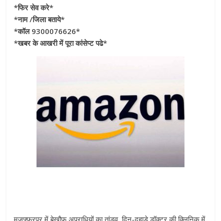
*फिर सेव करे*
*नाम /जिला बताये*
*कॉल 9300076626*
*खबर के आखरी में पूरा कांसेप्ट पढे*
मुजफ्फरपुर में बेखौफ अपराधियों का तांडव, दिन-दहाड़े डॉक्टर की क्लिनिक में