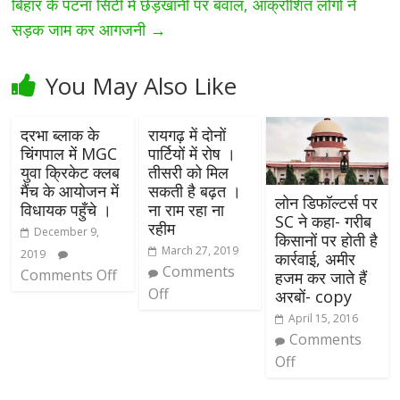
बिहार के पटना सिटी में छेड़खानी पर बवाल, आक्रोशित लोगों ने
सड़क जाम कर आगजनी
→
You May Also Like
दरभा ब्लाक के
रायगढ़ में दोनों
चिंगपाल में MGC
पार्टियों में रोष ।
युवा क्रिकेट क्लब
तीसरी को मिल
मैंच के आयोजन में
सकती है बढ़त ।
लोन डिफॉल्टर्स पर
विधायक पहुँचे ।
ना राम रहा ना
SC ने कहा- गरीब
रहीम
December 9,
किसानों पर होती है
March 27, 2019
2019
कार्रवाई, अमीर
Comments
Comments Off
हजम कर जाते हैं
Off
अरबों- copy
April 15, 2016
Comments
Off