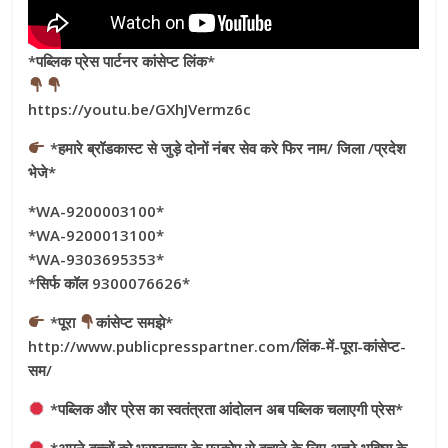
*पब्लिक प्रेस पार्टनर कांसेप्ट लिंक*
https://youtu.be/GXhJVermz6c
*हमारे ब्रॉडकास्ट से जुड़े दोनों नंबर सेव करे फिर नाम/ जिला /प्रदेश
भेजे*
*WA-9200003100*
*WA-9200013100*
*WA-9303695353*
*सिर्फ कॉल 9300076626*
*पूरा
कांसेप्ट समझे*
http://www.publicpresspartner.com/लिंक-में-पूरा-कांसेप्ट-
सम/
*पब्लिक और प्रेस का स्वतंत्रता आंदोलन अब पब्लिक चलाएगी प्रेस*
*अपने बच्चों को भ्रष्टाचार के प्रकोप से बचाने के लिए अच्छे भविष्य के