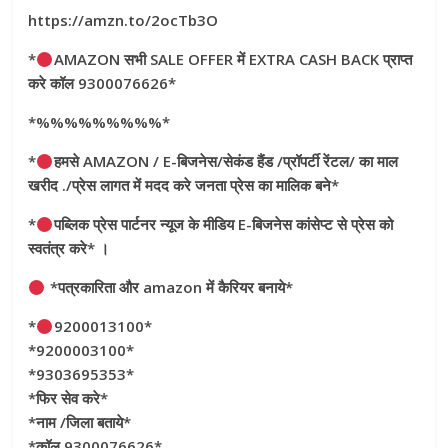
https://amzn.to/2ocTb3O
*
AMAZON सभी SALE OFFER में EXTRA CASH BACK प्राप्त
करे कॉल 9300076626*
*%%%%%%%%%*
*
हमसे AMAZON / E-बिजनेस/सेकंड हैंड /प्रॉपर्टी रेंटल/ का माल
खरीद ./प्रेस लागत में मदद करे जनता प्रेस का मालिक बने*
*
पब्लिक प्रेस पार्टनर न्यूज के मीडिय E-बिजनेस कांसेप्ट से प्रेस को
स्वतंत्र करे* ।
*पत्रकारिता और amazon में कैरियर बनाये*
*
9200013100*
*9200003100*
*9303695353*
*फिर सेव करे*
*नाम /जिला बताये*
*कॉल 9300076626*