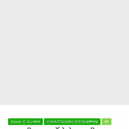
Bastar (C.G) / बस्तर
CHHATTISGARH (STATE) छत्तीसगढ़
देश